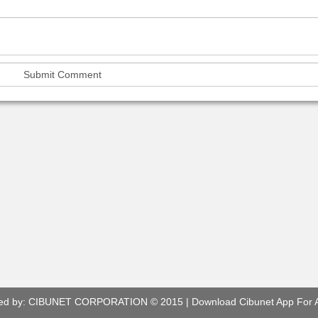
ed by:
CIBUNET CORPORATION
© 2015 |
Download Cibunet App For 