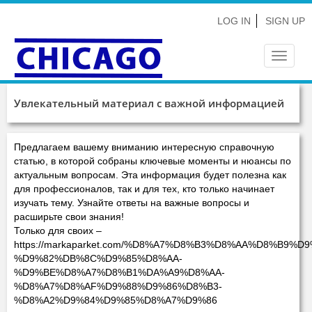
LOG IN
SIGN UP
Toggle
navigat
Увлекательный материал с важной информацией
Предлагаем вашему вниманию интересную справочную
статью, в которой собраны ключевые моменты и нюансы по
актуальным вопросам. Эта информация будет полезна как
для профессионалов, так и для тех, кто только начинает
изучать тему. Узнайте ответы на важные вопросы и
расширьте свои знания!
Только для своих –
https://markaparket.com/%D8%A7%D8%B3%D8%AA%D8%B9%
%D9%82%DB%8C%D9%85%D8%AA-
%D9%BE%D8%A7%D8%B1%DA%A9%D8%AA-
%D8%A7%D8%AF%D9%88%D9%86%D8%B3-
%D8%A2%D9%84%D9%85%D8%A7%D9%86