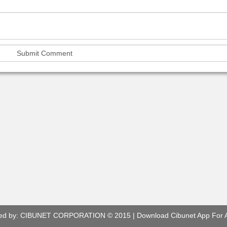
ed by:
CIBUNET CORPORATION
© 2015 |
Download Cibunet App For 