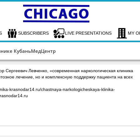
S
SUBSCRIBERS
LIVE PRESENTATIONS
MY O
инике КубаньМедЦентр
тор Сергеевич Левченко, «современная наркологическая клиника
тозное лечение, но и комплексную поддержку пациента на всех
inika-krasnodar14.ru/chastnaya-narkologicheskaya-klinika-
krasnodar14.ru