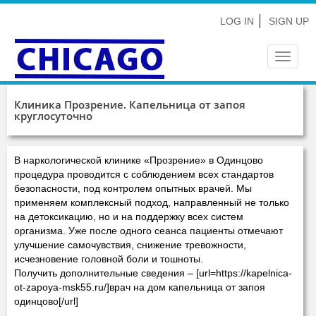
LOG IN
SIGN UP
Toggle
navigat
Клиника Прозрение. Капельница от запоя
круглосуточно
В наркологической клинике «Прозрение» в Одинцово
процедура проводится с соблюдением всех стандартов
безопасности, под контролем опытных врачей. Мы
применяем комплексный подход, направленный не только
на детоксикацию, но и на поддержку всех систем
организма. Уже после одного сеанса пациенты отмечают
улучшение самочувствия, снижение тревожности,
исчезновение головной боли и тошноты.
Получить дополнительные сведения – [url=https://kapelnica-
ot-zapoya-msk55.ru/]врач на дом капельница от запоя
одинцово[/url]