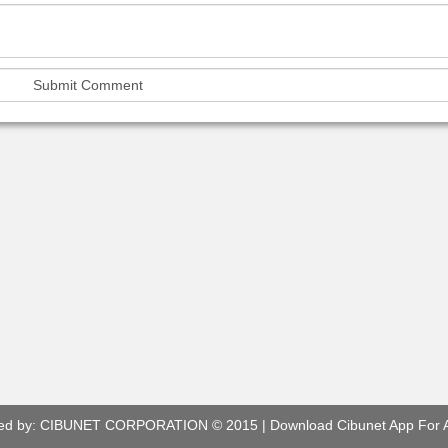
ed by:
CIBUNET CORPORATION
© 2015 |
Download Cibunet App For 